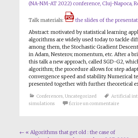
(NA-NM-AT 2022) conference, Cluj-Napoca, R
Talk materials:
the slides of the presentat
Abstract: motivated by statistical learning ap
algorithms are widely used today to tackle d
among them, the Stochastic Gradient Descent 
in Adam, Nesterov, momentum, etc. After a bri
this talk a new approach, called SGD-G2, whic
algorithm; the procedure allows for step adap
convergence speed and stability. Numerical te
presented together with further theoretical e
Conferences
,
Uncategorized
Artificial in
simulations
Écrire un commentaire
Navigation
←
« Algorithms that get old : the case of