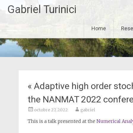
Aller
Gabriel Turinici
au
contenu
principal
Home
Rese
« Adaptive high order stoc
the NANMAT 2022 confer
octobre 27, 2022
gabriel
This is a talk presented at the
Numerical Anal