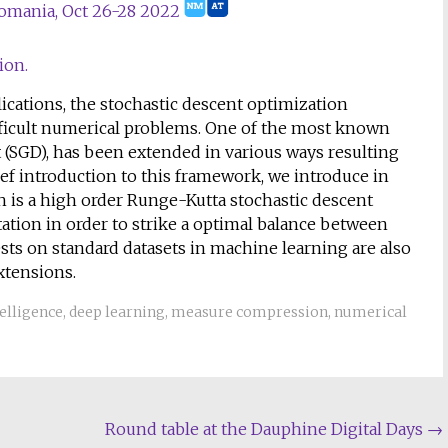
omania, Oct 26-28 2022
ion.
plications, the stochastic descent optimization
ifficult numerical problems. One of the most known
(SGD), has been extended in various ways resulting
ef introduction to this framework, we introduce in
h is a high order Runge-Kutta stochastic descent
tation in order to strike a optimal balance between
sts on standard datasets in machine learning are also
xtensions.
telligence
,
deep learning
,
measure compression
,
numerical
Round table at the Dauphine Digital Days
→