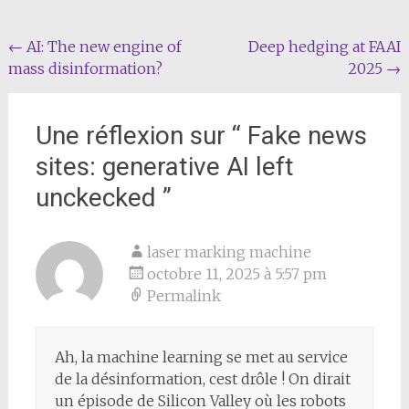
Navigation
←
AI: The new engine of
Deep hedging at FAAI
mass disinformation?
2025
→
de
l'article
Une réflexion sur “
Fake news
sites: generative AI left
unckecked
”
laser marking machine
octobre 11, 2025 à 5:57 pm
Permalink
Ah, la machine learning se met au service
de la désinformation, cest drôle ! On dirait
un épisode de Silicon Valley où les robots