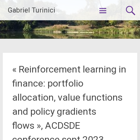
Aller
Gabriel Turinici
au
contenu
principal
« Reinforcement learning in
finance: portfolio
allocation, value functions
and policy gradients
flows », ACDSDE
conference sept 2023