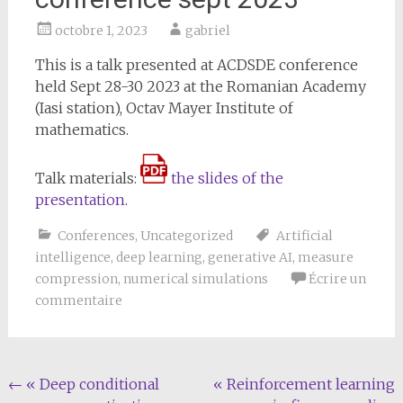
octobre 1, 2023
gabriel
This is a talk presented at ACDSDE conference
held Sept 28-30 2023 at the Romanian Academy
(Iasi station), Octav Mayer Institute of
mathematics.
Talk materials:
the slides of the
presentation.
Conferences
,
Uncategorized
Artificial
intelligence
,
deep learning
,
generative AI
,
measure
compression
,
numerical simulations
Écrire un
commentaire
Navigation
←
« Deep conditional
« Reinforcement learning