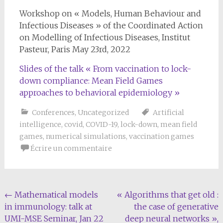
Workshop on « Models, Human Behaviour and
Infectious Diseases » of the Coordinated Action
on Modelling of Infectious Diseases, Institut
Pasteur, Paris May 23rd, 2022
Slides of the talk « From vaccination to lock-
down compliance: Mean Field Games
approaches to behavioral epidemiology »
Conferences
,
Uncategorized
Artificial
intelligence
,
covid
,
COVID-19
,
lock-down
,
mean field
games
,
numerical simulations
,
vaccination games
Écrire un commentaire
Navigation
←
Mathematical models
« Algorithms that get old :
in immunology: talk at
the case of generative
de
UMI-MSE Seminar, Jan 22
deep neural networks »,