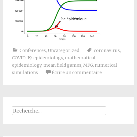
Conferences
,
Uncategorized
coronavirus
,
COVID-19
,
epidemiology
,
mathematical
epidemiology
,
mean field games
,
MFG
,
numerical
simulations
Écrire un commentaire
Rechercher :