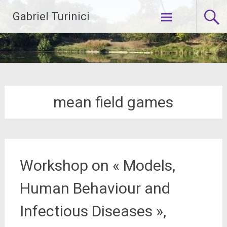
Aller
Gabriel Turinici
au
contenu
principal
mean field games
Workshop on « Models,
Human Behaviour and
Infectious Diseases »,