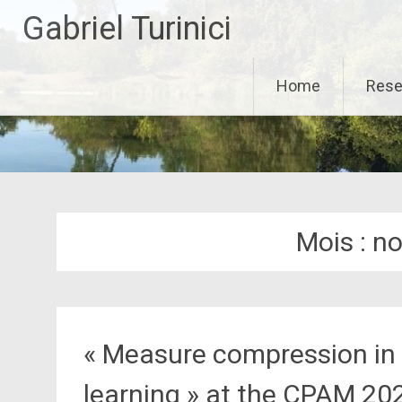
Aller
Gabriel Turinici
au
contenu
principal
Home
Rese
Mois :
no
« Measure compression in
learning » at the CPAM 20