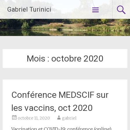
Aller
Gabriel Turinici
au
contenu
principal
Mois :
octobre 2020
Conférence MEDSCIF sur
les vaccins, oct 2020
octobre 11, 2020
gabriel
Vaccination et COVID-19: conférence (online)