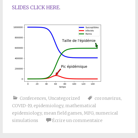
SLIDES CLICK HERE
.
Conferences
,
Uncategorized
coronavirus
,
COVID-19
,
epidemiology
,
mathematical
epidemiology
,
mean field games
,
MFG
,
numerical
simulations
Écrire un commentaire