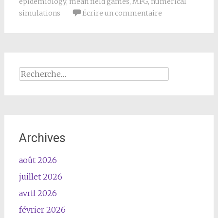
epidemiology
,
mean field games
,
MFG
,
numerical
simulations
Écrire un commentaire
Rechercher :
Archives
août 2026
juillet 2026
avril 2026
février 2026